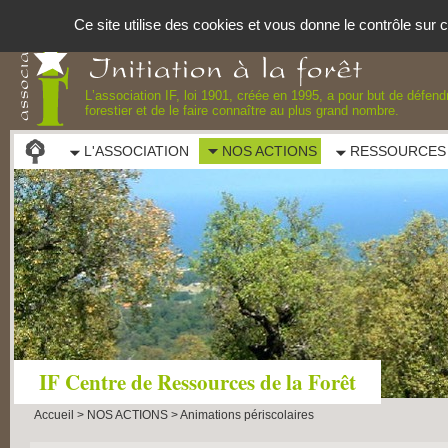
Panneau de gestion des cookies
Ce site utilise des cookies et vous donne le contrôle sur
Lʼassociation IF, loi 1901, créée en 1995, a pour but de défend
forestier et de le faire connaître au plus grand nombre.
L'ASSOCIATION
NOS ACTIONS
RESSOURCES
IF Centre de Ressources de la Forêt
Accueil
>
NOS ACTIONS
>
Animations périscolaires