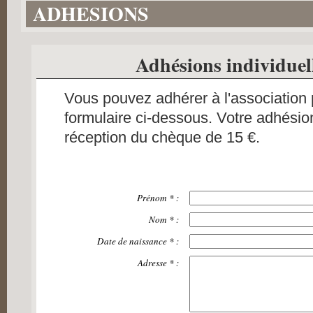
ADHESIONS
1
2
3
Adhésions individuell
4
5
Vous pouvez adhérer à l'association p
formulaire ci-dessous. Votre adhésio
réception du chèque de 15 €.
Prénom
*
:
Nom
*
:
Date de naissance
*
:
Adresse
*
: