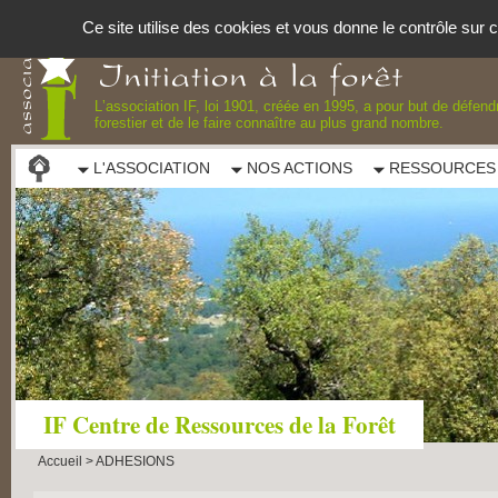
Panneau de gestion des cookies
Ce site utilise des cookies et vous donne le contrôle sur
Lʼassociation IF, loi 1901, créée en 1995, a pour but de défend
forestier et de le faire connaître au plus grand nombre.
L'ASSOCIATION
NOS ACTIONS
RESSOURCES
IF Centre de Ressources de la Forêt
Accueil
>
ADHESIONS