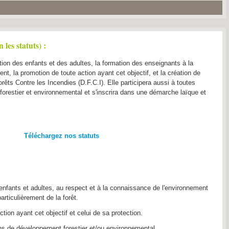
 les statuts) :
iation des enfants et des adultes, la formation des enseignants à la
t, la promotion de toute action ayant cet objectif, et la création de
ts Contre les Incendies (D.F.C.I). Elle participera aussi à toutes
orestier et environnemental et s'inscrira dans une démarche laïque et
Téléchargez nos statuts
er enfants et adultes, au respect et à la connaissance de l'environnement
articulièrement de la forêt.
ction ayant cet objectif et celui de sa protection.
s de développement forestier et/ou environnemental.