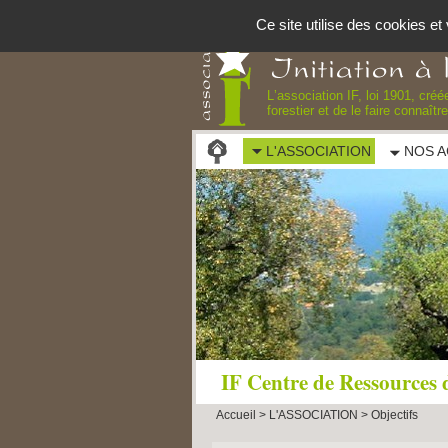
Panneau de gestion des cookies
Ce site utilise des cookies e
Lʼassociation IF, loi 1901, cré
forestier et de le faire connaît
L'ASSOCIATION
NOS A
IF Centre de Ressources d
Accueil
>
L'ASSOCIATION
>
Objectifs