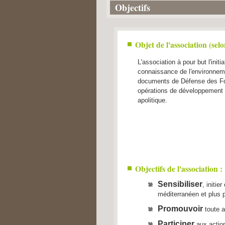
Objectifs
1
2
3
Objet de l'association (selon
4
5
L'association à pour but l'init
connaissance de l'environnemen
documents de Défense des Forê
opérations de développement f
apolitique.
Objectifs de l'association :
Sensibiliser
, initi
méditerranéen et plus p
Promouvoir
toute a
Participer
aux action